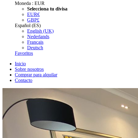
Moneda :
EUR
Selecciona tu divisa
EUR
€
GBP
£
Español (ES)
English (UK)
Nederlands
Français
Deutsch
Favoritos
Inicio
Sobre nosotros
Comprar para alquilar
Contacto