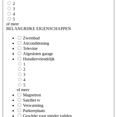
2
3
4
5
of meer
BELANGRIJKE EIGENSCHAPPEN
Zwembad
Airconditioning
Televisie
Afgesloten garage
Huisdiervriendelijk
1
2
3
4
5
of meer
Magnetron
Satelliet tv
Verwarming
Parkeerplaats
Geschikt voor minder validen