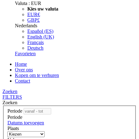
Valuta :
EUR
Kies uw valuta
EUR
€
GBP
£
Nederlands
Español (ES)
English (UK)
Français
Deutsch
Favorieten
Home
Over ons
Kopen om te verhuren
Contact
Zoeken
FILTERS
Zoeken
Periode
Periode
Datums toevoegen
Plaats