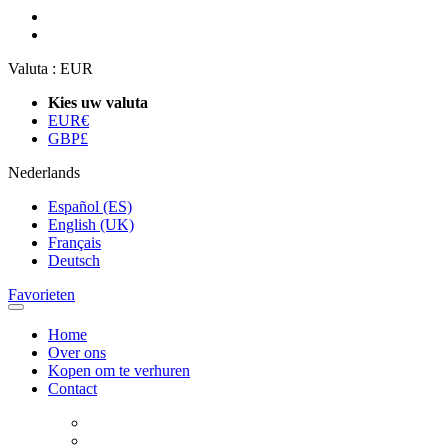
Valuta :
EUR
Kies uw valuta
EUR
€
GBP
£
Nederlands
Español (ES)
English (UK)
Français
Deutsch
Favorieten
Home
Over ons
Kopen om te verhuren
Contact