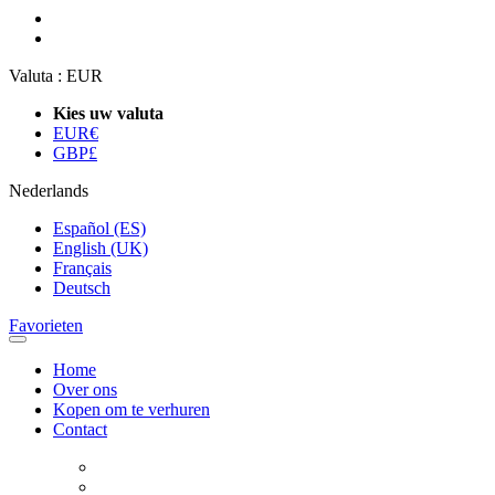
Valuta :
EUR
Kies uw valuta
EUR
€
GBP
£
Nederlands
Español (ES)
English (UK)
Français
Deutsch
Favorieten
Home
Over ons
Kopen om te verhuren
Contact