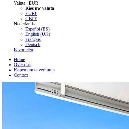
Valuta :
EUR
Kies uw valuta
EUR
€
GBP
£
Nederlands
Español (ES)
English (UK)
Français
Deutsch
Favorieten
Home
Over ons
Kopen om te verhuren
Contact