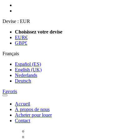
Devise :
EUR
Choisissez votre devise
EUR
€
GBP
£
Français
Español (ES)
English (UK)
Nederlands
Deutsch
Favoris
Accueil
À propos de nous
Acheter pour louer
Contact