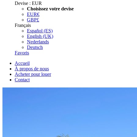
Devise :
EUR
Choisissez votre devise
EUR
€
GBP
£
Français
Español (ES)
English (UK)
Nederlands
Deutsch
Favoris
Accueil
À propos de nous
Acheter pour louer
Contact