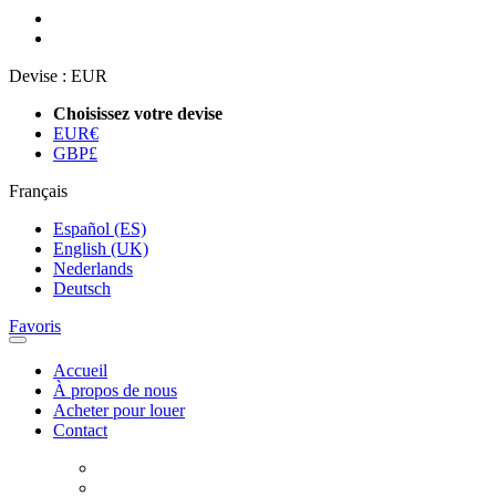
Devise :
EUR
Choisissez votre devise
EUR
€
GBP
£
Français
Español (ES)
English (UK)
Nederlands
Deutsch
Favoris
Accueil
À propos de nous
Acheter pour louer
Contact