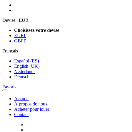
Devise :
EUR
Choisissez votre devise
EUR
€
GBP
£
Français
Español (ES)
English (UK)
Nederlands
Deutsch
Favoris
Accueil
À propos de nous
Acheter pour louer
Contact