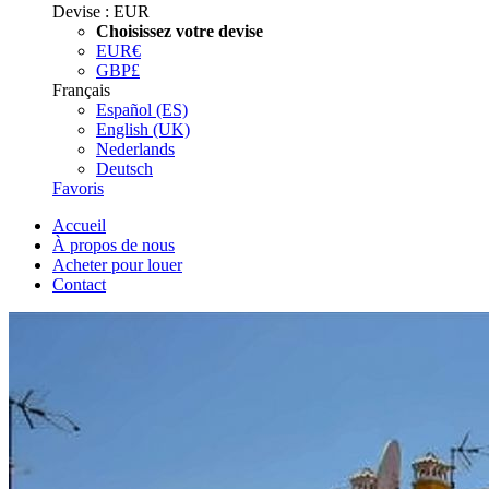
Devise :
EUR
Choisissez votre devise
EUR
€
GBP
£
Français
Español (ES)
English (UK)
Nederlands
Deutsch
Favoris
Accueil
À propos de nous
Acheter pour louer
Contact