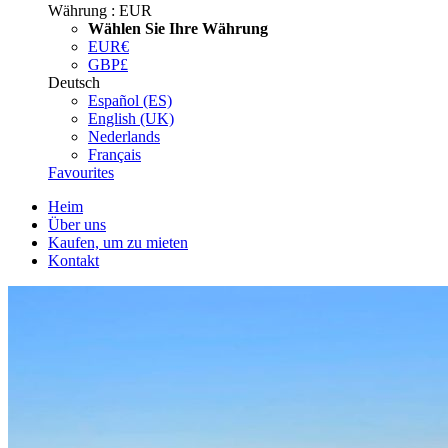
Währung :
EUR
Wählen Sie Ihre Währung
EUR
€
GBP
£
Deutsch
Español (ES)
English (UK)
Nederlands
Français
Favourites
Heim
Über uns
Kaufen, um zu mieten
Kontakt