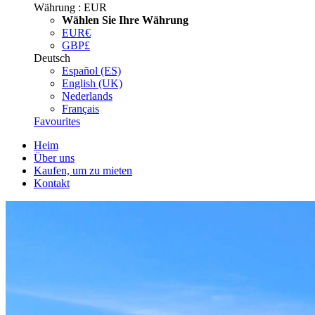
Währung :
EUR
Wählen Sie Ihre Währung
EUR
€
GBP
£
Deutsch
Español (ES)
English (UK)
Nederlands
Français
Favourites
Heim
Über uns
Kaufen, um zu mieten
Kontakt